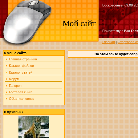
Воскресенье, 09.08.202
Мой сайт
Приветствую Вас
Гос
Главная
|
Стартовая ст
»
Меню сайта
На этом сайте будет соб
Главная страница
Каталог файлов
Каталог статей
Форум
Галерея
Гостевая книга
Обратная связь
»
Архивчик