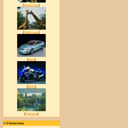
[
Животные
]
[
Животные
]
[
Авто
]
[
Мото
]
[
Природа
]
»
Статистика