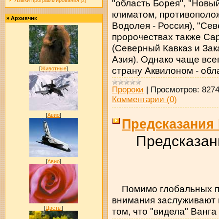
Языки программирования
"область Борея", "Новы
[2]
климатом, противополож
»
Архивчик
Водолея - Россия), "Се
пророчествах также Са
(Северный Кавказ и Зак
Азия). Однако чаще вс
страну Аквилоном - обл
[
Животные
]
Пророки
|
Просмотров:
827
Комментарии (0)
[
Авио
]
Предсказания 
Предсказан
[
Авио
]
Помимо глобальных пр
внимания заслуживают 
[
Цветы
]
том, что "видела" Ванг