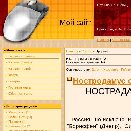
Пятница, 07.08.2026, 1
Мой сайт
Приветствую Вас
Гос
Главная
|
Каталог стат
»
Меню сайта
Главная
»
Статьи
» Пророки
Главная страница
В категории материалов
:
2
Показано материалов
:
1-2
Каталог файлов
Каталог статей
Сортировать по
:
Дате
·
Названию
·
Рейти
Форум
Ностродамус 
Галерея
Гостевая книга
НОСТРАД
Обратная связь
»
Категории раздела
Мои статьи
[1]
Войны Сети
[14]
Россия - не исключени
Пророки
[2]
"Борисфен" (Днепр), "С
Железо.Ком
[7]